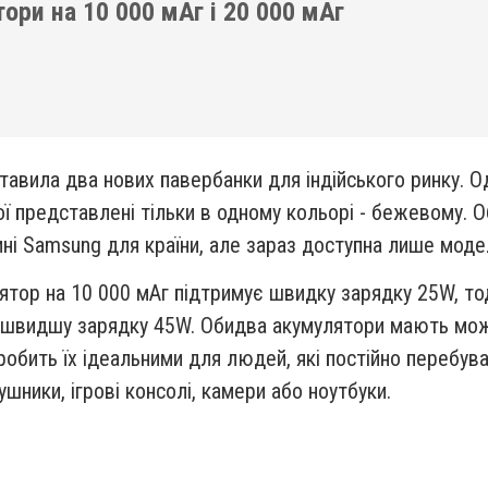
тори на 10 000 мАг і 20 000 мАг
авила два нових павербанки для індійського ринку. Од
ї представлені тільки в одному кольорі - бежевому. 
ині Samsung для країни, але зараз доступна лише моде
тор на 10 000 мАг підтримує швидку зарядку 25W, тод
 швидшу зарядку 45W. Обидва акумулятори мають можл
робить їх ідеальними для людей, які постійно перебув
шники, ігрові консолі, камери або ноутбуки.