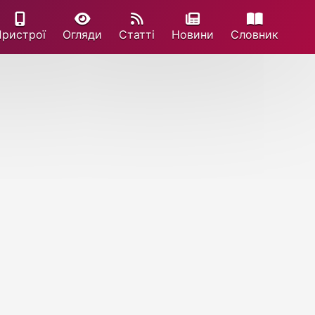
Пристрої
Огляди
Статті
Новини
Cловник