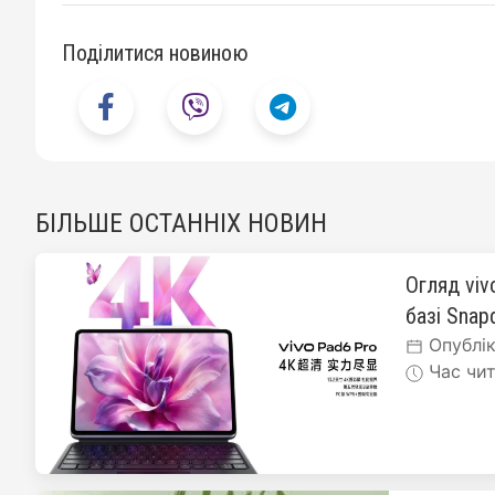
Поділитися новиною
БІЛЬШЕ ОСТАННІХ НОВИН
Огляд viv
базі Snapd
Опублік
Час чит