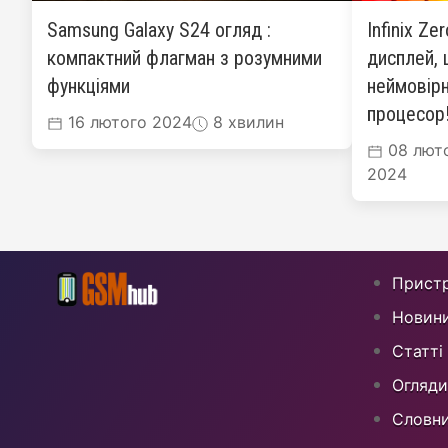
Samsung Galaxy S24 огляд :
Infinix Ze
компактний флагман з розумними
дисплей, 
функціями
неймовірн
процесор
16 лютого 2024
8 хвилин
08 лют
2024
Пристр
Новин
Статті
Огляди
Cловн