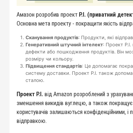
Амазон розробив проект
P.I. (приватний детек
Основна мета проекту - покращити якість відп
Сканування продуктів
: Продукти, які відпра
Генеративний штучний інтелект
: Проект P.I
дефекти або пошкодження продуктів. Він мо
розміру чи кольору.
Підвищення стандартів
: Це допомагає покра
систему доставки. Проект P.I. також допома
сталою.
Проект P.I.
від Amazon розроблений з урахуванн
зменшення викидів вуглецю, а також покращує 
користувачів залишаються конфіденційними, і пр
відправкою.