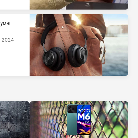
умні
я 2024