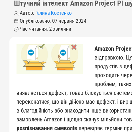
Штучний інтелект Amazon Project PI ш
Автор:
Галина Костенко
Опубліковано: 07 червня 2024
Час читання: 2 хвилини
Amazon Project 
відправкою. Ц
продуктів з де
проходить чер
проблем, таких
виявляється дефект, товар блокується системо
переконатися, що він дійсно має дефект, і вир
в благодійність або знаходити інше використан
замовлень Amazon і щодня сканує мільйони това
розпізнавання символів
перевіряє терміни при