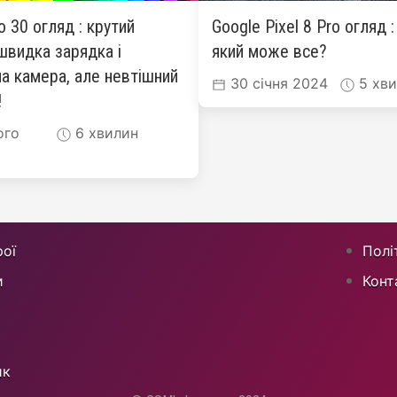
ro 30 огляд : крутий
Google Pixel 8 Pro огляд 
швидка зарядка і
який може все?
а камера, але невтішний
30 січня 2024
5 хви
!
ого
6 хвилин
ої
Полі
и
Конт
ик