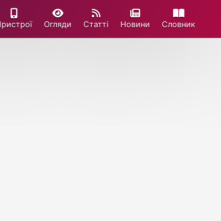
Пристрої
Огляди
Статті
Новини
Cловник