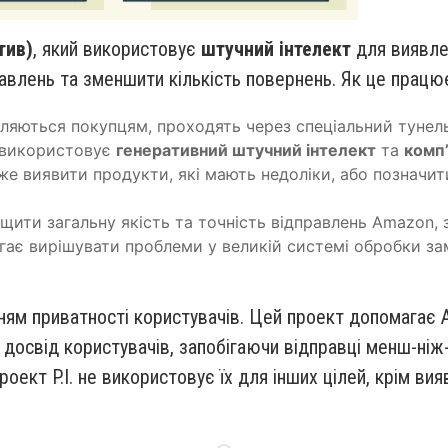
тив)
, який використовує
штучний інтелект
для виявле
равлень та зменшити кількість повернень. Як це працю
вляються покупцям, проходять через спеціальний тунель
. використовує
генеративний штучний інтелект
та
комп
же виявити продукти, які мають недоліки, або позначи
щити загальну якість та точність відправлень Amazon,
гає вирішувати проблеми у великій системі обробки за
ям приватності користувачів. Цей проект допомагає A
досвід користувачів, запобігаючи відправці менш-ніж-
оект P.I. не використовує їх для інших цілей, крім в