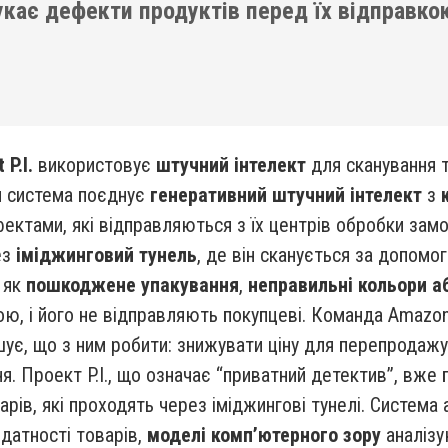
укає дефекти продуктів перед їх відправко
P.I.
використовує
штучний інтелект
для сканування т
я система поєднує
генеративний штучний інтелект
з
фектами, які відправляються з їх центрів обробки замо
ез
іміджинговий тунель
, де він сканується за допом
 як
пошкоджене упакування
,
неправильні кольори а
ю, і його не відправляють покупцеві. Команда Amazo
ішує, що з ним робити: знижувати ціну для перепродаж
ня. Проект P.I., що означає “приватний детектив”, вж
рів, які проходять через іміджингові тунелі. Система
датності товарів,
моделі комп’ютерного зору
аналізу