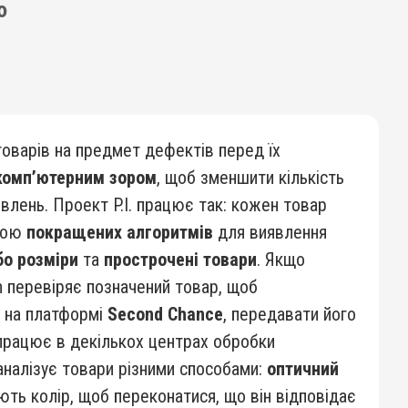
ю
оварів на предмет дефектів перед їх
комп’ютерним зором
, щоб зменшити кількість
влень. Проект P.I. працює так: кожен товар
огою
покращених алгоритмів
для виявлення
бо розміри
та
прострочені товари
. Якщо
n перевіряє позначений товар, щоб
у на платформі
Second Chance
, передавати його
е працює в декількох центрах обробки
 аналізує товари різними способами:
оптичний
ють колір, щоб переконатися, що він відповідає