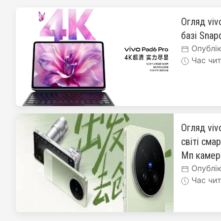
Огляд viv
базі Snapd
Опублік
Час чит
Огляд viv
світі сма
Мп каме
Опублік
Час чит