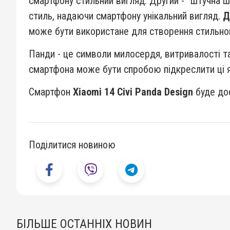
смартфону стильний вигляд. Другий - “штучна ш
стиль, надаючи смартфону унікальний вигляд.
Д
може бути використане для створення стильног
Панди - це символи милосердя, витривалості т
смартфона може бути спробою підкреслити ці як
Смартфон
Xiaomi 14 Civi Panda Design
буде до
Поділитися новиною
БІЛЬШЕ ОСТАННІХ НОВИН