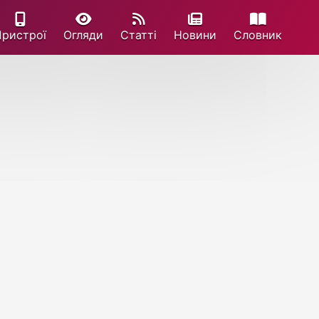
Пристрої
Огляди
Статті
Новини
Cловник