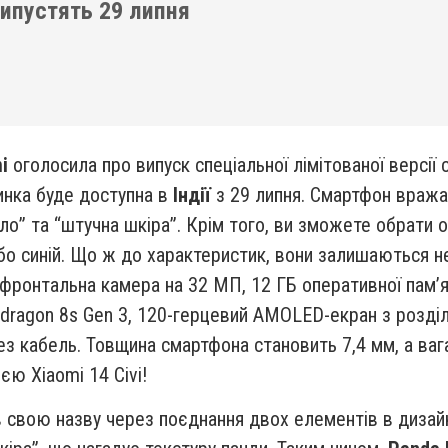
випустять 29 липня
i
оголосила про випуск спеціальної лімітованої версії
инка буде доступна в
Індії
з 29 липня. Смартфон враж
ло” та “штучна шкіра”. Крім того, ви зможете обрати о
о синій. Що ж до характеристик, вони залишаються н
а фронтальна камера на 32 МП, 12 ГБ оперативної пам’я
apdragon 8s Gen 3, 120-герцевий AMOLED-екран з розд
з кабель. Товщина смартфона становить 7,4 мм, а вага
ю Xiaomi 14 Civi!
свою назву через поєднання двох елементів в дизайні