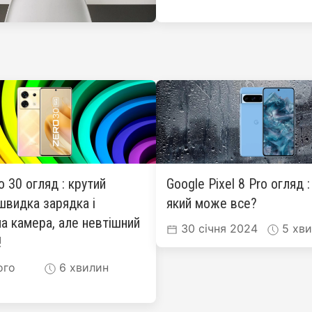
ro 30 огляд : крутий
Google Pixel 8 Pro огляд 
швидка зарядка і
який може все?
а камера, але невтішний
30 січня 2024
5 хви
!
ого
6 хвилин