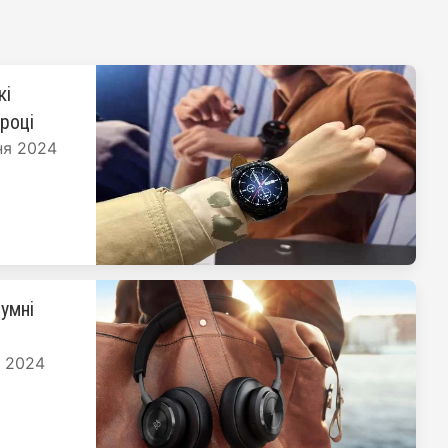
кі
 році
ня 2024
умні
я 2024