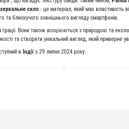
кіра”, що нагадує текстуру панди. Таким чином,
Panda 
зеркальне скло
- це матеріал, який має властивість 
о та блискучого зовнішнього вигляду смартфонів.
а грації. Вони також асоціюються з природою та еколо
ості та створити унікальний вигляд, який приверне ув
ступний в
Індії
з 29 липня 2024 року.