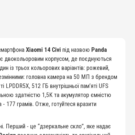
 смартфона
Xiaomi 14 Civi
під назвою
Panda
ає двокольоровим корпусом, де поєднуються
дин із трьох кольорових варіантів: рожевий,
езмінними: головна камера на 50 МП з брендом
ті LPDDR5X, 512 ГБ внутрішньої пам’яті UFS
ільною здатністю 1,5K та акумулятор ємністю
 - 177 грамів. Отже, готуйтеся вразити
. Перший - це “дзеркальне скло”, яке надає