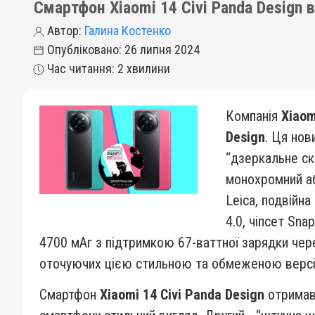
Смартфон Xiaomi 14 Civi Panda Design 
Автор:
Галина Костенко
Опубліковано: 26 липня 2024
Час читання: 2 хвилини
Компанія
Xiaom
Design
. Ця нов
“дзеркальне ск
монохромний аб
Leica, подвійн
4.0, чіпсет Sn
4700 мАг з підтримкою 67-ваттної зарядки чере
оточуючих цією стильною та обмеженою версіє
Смартфон
Xiaomi 14 Civi Panda Design
отримав 