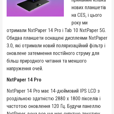
нових планшетів
на CES, і цього
року ми
отримали NxtPaper 14 Pro і Tab 10 NxtPaper 5G.
Обидва планшети оснащені дисплеями NxtPaper
3.0, які отримали новий поляризаційний фільтр і
оновлене затемнення постійного струму для
більш природного читання та меншого
напруження очей.
NxtPaper 14 Pro
NxtPaper 14 Pro має 14-дюймовий IPS LCD з
роздільною здатністю 2880 x 1800 пікселів і
частотою оновлення 120 Гц. Будучи панеллю
NxtPaper, вона все ще має супутню текстуру,