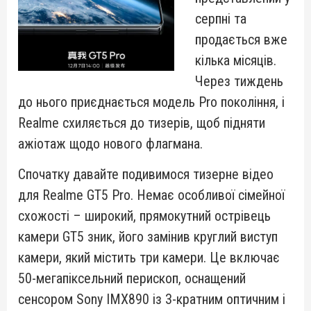
серпні та
продається вже
кілька місяців.
Через тиждень
до нього приєднається модель Pro покоління, і
Realme схиляється до тизерів, щоб підняти
ажіотаж щодо нового флагмана.
Спочатку давайте подивимося тизерне відео
для Realme GT5 Pro. Немає особливої сімейної
схожості – широкий, прямокутний острівець
камери GT5 зник, його замінив круглий виступ
камери, який містить три камери. Це включає
50-мегапіксельний перископ, оснащений
сенсором Sony IMX890 із 3-кратним оптичним і