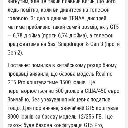
вигнутим, але це такий плавний вигин, що його
ледь помітно, коли ви дивитеся на телефон
головою. Згідно з даними TENAA, дисплей
матиме приблизно такий самий розмір, як у GT5
— 6,78 дюйма (проти 6,74 дюйма), а телефон
працюватиме на базі Snapdragon 8 Gen 3 (проти
Gen 2).
І останнє: помилка в китайському роздрібному
продавці виявила, що базова модель Realme
GT5 Pro коштуватиме 3500 юанів. Це
перетворюється на 500 доларів США/450 євро.
Звичайно, без урахування місцевих податків
тощо. Для порівняння, звичайний GT5 коштував
3000 юанів за базову модель 12/256 ГБ. І це
також буде базова конфігурація GT5 Pro,