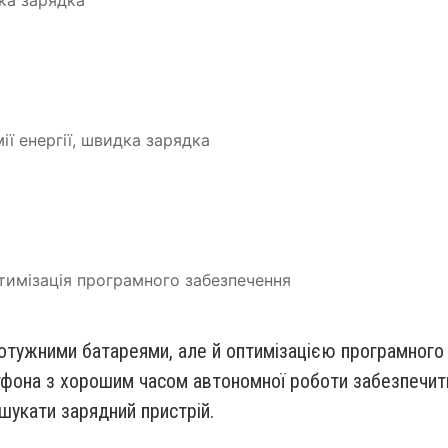
дка зарядка
ії енергії, швидка зарядка
тимізація програмного забезпечення
потужними батареями, але й оптимізацією програмног
тфона з хорошим часом автономної роботи забезпечи
 шукати зарядний пристрій.