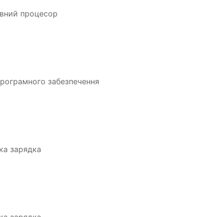
ивний процесор
 програмного забезпечення
дка зарядка