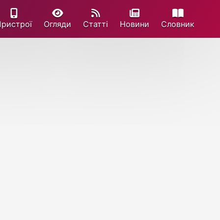
Пристрої
Огляди
Статті
Новини
Cловник