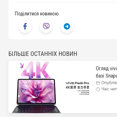
Поділитися новиною
БІЛЬШЕ ОСТАННІХ НОВИН
Огляд viv
базі Snapd
Опублік
Час чит