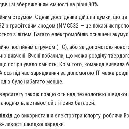
двічі зі збереженням ємності на рівні 80%.
йним струмом. Однак дослідники дійшли думки, що це 
2 з графітовим анодом (NMC532 — це показник пропор
ується з літієм. Багато електромобілів оснащені акум
ційно постійним струмом (ПС), або за допомогою ново
ьно вивчені. Вчені побачили, що межа розділу твердог
що погіршувало ємність. Крім того, команда виявила б
 А ось під час заряджання за допомогою ІТ межа розді
родів було набагато менше.
ніверситету також працюють над технологією швидкої з
анодних властивостей літієвих батарей.
підхід до використання електротранспорту, роблячи 
можливості швидкої зарядки.