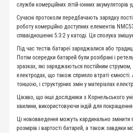
служби комерційних літій-іонних акумуляторів у
Сучасні протоколи передбачають зарядку пості
роботу комерційно доступних елементів NMC53
співвідношенні 5:3:2 у катоді. Ця сполука зміш
Під час тестів батареї заряджалися або тради
Потім осередки батарей були розібрані і ретел
зразках, які заряджаються постійним струмом, 
електродах, що також сприяло втраті ємності.
тоншою, і структурних змін у матеріалах елект
Цікаво, що інші дослідники з Корнельського у
хвилини, використовуючи індій для покращення 
Ці нововведення можуть кардинально змінити 
розмірів і вартості батарей, а також завдяки 