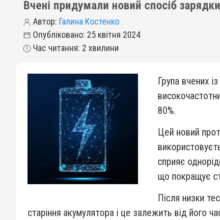
Вчені придумали новий спосіб зарядки
Автор:
Галина Костенко
Опубліковано: 25 квітня 2024
Час читання: 2 хвилини
Група вчених і
високочастотни
80%.
Цей новий прот
використовуєть
сприяє однорідн
що покращує ст
Після низки те
старіння акумулятора і це залежить від його 