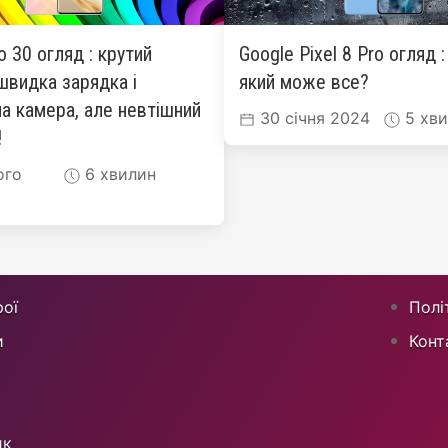
ro 30 огляд : крутий
Google Pixel 8 Pro огляд 
швидка зарядка і
який може все?
а камера, але невтішний
30 січня 2024
5 хви
!
ого
6 хвилин
ої
Полі
и
Конт
ик