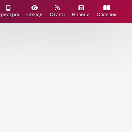
Пристрої
Огляди
Статті
Новини
Cловник