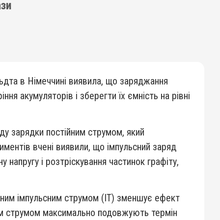
ази
льдта в Німеччині виявила, що заряджання
ня акумуляторів і зберегти їх ємність на рівні
ду зарядки постійним струмом, який
риментів вчені виявили, що імпульсний заряд
у напругу і розтріскування частинок графіту,
отним імпульсним струмом (ІТ) зменшує ефект
ним струмом максимально подовжують термін