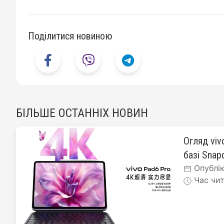
Поділитися новиною
БІЛЬШЕ ОСТАННІХ НОВИН
Огляд viv
базі Snapd
Опублік
Час чит