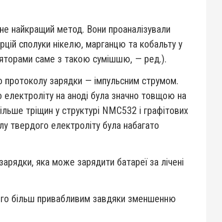
не найкращий метод. Вони проаналізували
цій сполуки нікелю, марганцю та кобальту у
уляторами саме з такою сумішшю, — ред.).
го протоколу зарядки — імпульсним струмом.
о електроліту на аноді була значно товщою на
ільше тріщин у структурі NMC532 і графітових
лу твердого електроліту була набагато
арядки, яка може зарядити батареї за лічені
його більш привабливим завдяки зменшенню