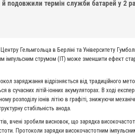
 й подовжили термін служби батарей у 2 р
з Центру Гельмгольца в Берліні та Університету Гумбо
м імпульсним струмом (ІТ) може зменшити ефект старін
окол заряджання відрізняється від традиційного мето
ся в сучасних літій-іонних акумуляторах. В ході експе
ому розподілу іонів літію в графіті, знижуючи механічн
руктурну стабільність анода.
стів, вчені зробили висновок, що зарядка високочаст
частоти. Протоколи зарядки високочастотним імпульс