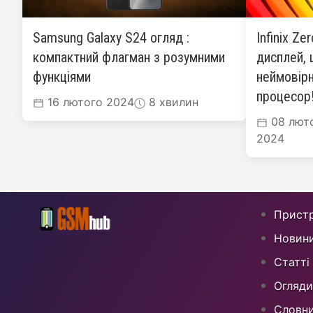
Samsung Galaxy S24 огляд :
Infinix Ze
компактний флагман з розумними
дисплей, 
функціями
неймовірн
процесор
16 лютого 2024
8 хвилин
08 лют
2024
Пристр
Новин
Статті
Огляди
Cловн