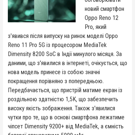
новий смартфон
Oppo Reno 12
Pro, який
з'явився після випуску на ринок моделі Oppo
Reno 11 Pro 5G із процесором MediaTek
Dimensity 8200 SoC в Індії минулого місяця. За
даними, що з'явилися в інтернеті, очікується, що
нова модель принесе із собою значні
покращення порівняно з попередньою.
Передбачається, що пристрій матиме екран із
роздільною здатністю 1,5K, що забезпечить
високу якість зображення. Також з'явилися
чутки про те, що в основі смартфона лежатиме
чіпсет Dimensity 9200+ від MediaTek, а ємність