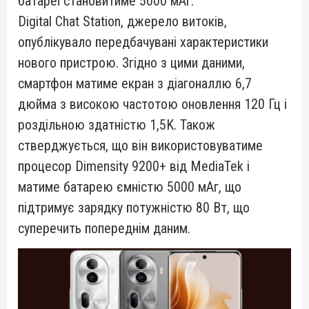
батареї становитиме 5000 мАг.
Digital Chat Station, джерело витоків,
опублікувало передбачувані характеристики
нового пристрою. Згідно з цими даними,
смартфон матиме екран з діагоналлю 6,7
дюйма з високою частотою оновлення 120 Гц і
роздільною здатністю 1,5K. Також
стверджується, що він використовуватиме
процесор Dimensity 9200+ від MediaTek і
матиме батарею ємністю 5000 мАг, що
підтримує зарядку потужністю 80 Вт, що
суперечить попереднім даним.