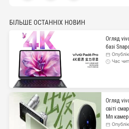
БІЛЬШЕ ОСТАННІХ НОВИН
Огляд viv
базі Snapd
Опублік
Час чит
Огляд viv
світі сма
Мп каме
Опублік