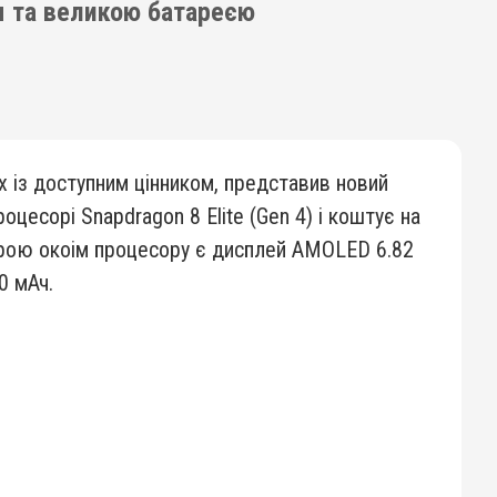
м та великою батареєю
х із доступним цінником, представив новий
оцесорі Snapdragon 8 Elite (Gen 4) і коштує на
рою окоім процесору є дисплей AMOLED 6.82
0 мАч.