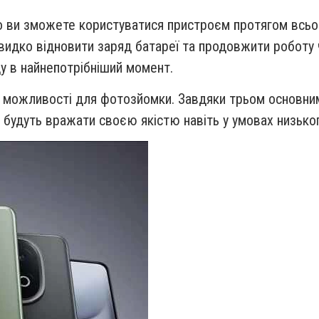
що ви зможете користуватися пристроєм
протягом всьог
видко відновити заряд батареї та продовжити роботу 
у в найнепотрібніший момент.
ві можливості для фотозйомки. Завдяки
трьом основним
кі будуть вражати своєю якістю навіть у умовах низько