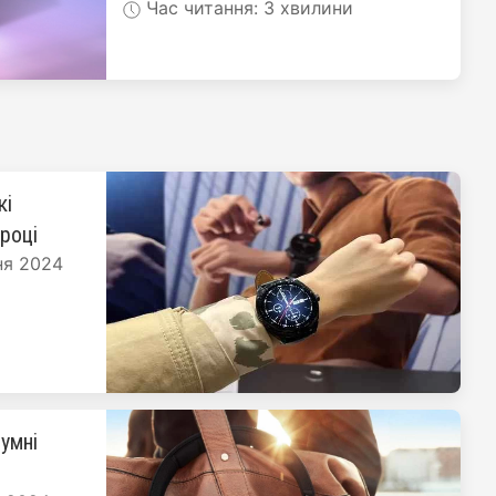
Час читання: 3 хвилини
кі
 році
ня 2024
умні