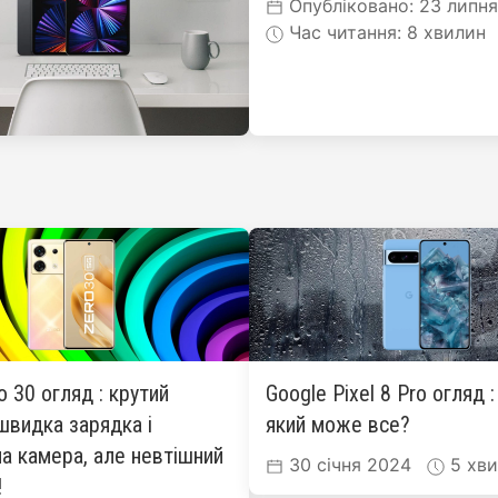
Опубліковано: 23 липн
Час читання: 8 хвилин
ro 30 огляд : крутий
Google Pixel 8 Pro огляд 
швидка зарядка і
який може все?
а камера, але невтішний
30 січня 2024
5 хви
!