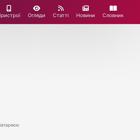
Пристрої
Огляди
Статті
Новини
Cловник
батареєю