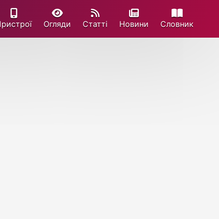
Пристрої
Огляди
Статті
Новини
Cловник