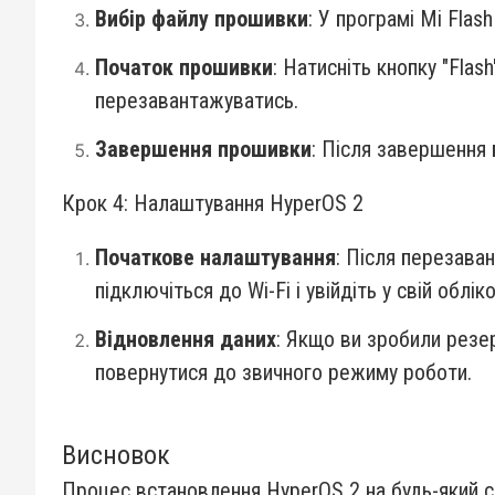
Вибір файлу прошивки
: У програмі Mi Fla
Початок прошивки
: Натисніть кнопку "Fla
перезавантажуватись.
Завершення прошивки
: Після завершення
Крок 4: Налаштування HyperOS 2
Початкове налаштування
: Після перезава
підключіться до Wi-Fi і увійдіть у свій облік
Відновлення даних
: Якщо ви зробили резе
повернутися до звичного режиму роботи.
Висновок
Процес встановлення HyperOS 2 на будь-який с