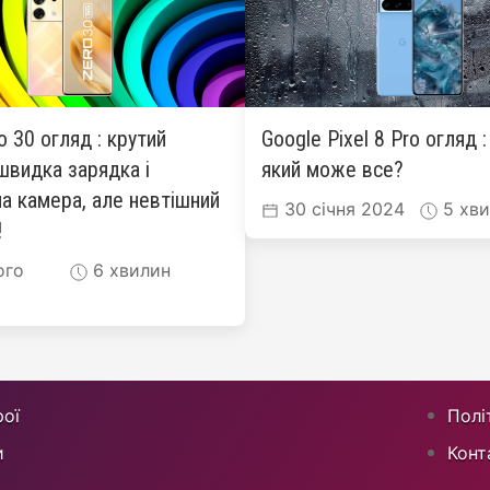
ro 30 огляд : крутий
Google Pixel 8 Pro огляд 
швидка зарядка і
який може все?
а камера, але невтішний
30 січня 2024
5 хви
!
ого
6 хвилин
ої
Полі
и
Конт