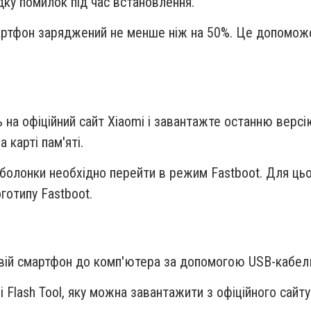
дку помилок під час встановлення.
артфон заряджений не менше ніж на 50%. Це допоможе
ь на офіційний сайт Xiaomi і завантажте останню верс
 карті пам'яті.
оболонки необхідно перейти в режим Fastboot. Для ць
готипу Fastboot.
свій смартфон до комп'ютера за допомогою USB-кабел
i Flash Tool, яку можна завантажити з офіційного сайту