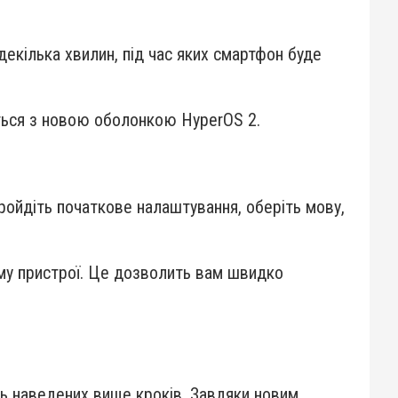
декілька хвилин, під час яких смартфон буде
ься з новою оболонкою HyperOS 2.
ройдіть початкове налаштування, оберіть мову,
ому пристрої. Це дозволить вам швидко
ь наведених вище кроків. Завдяки новим