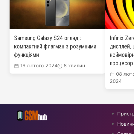
Samsung Galaxy S24 огляд :
Infinix Ze
компактний флагман з розумними
дисплей, 
функціями
неймовірн
процесор
16 лютого 2024
8 хвилин
08 лют
2024
Пристр
Новин