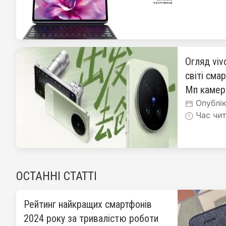
Огляд viv
світі сма
Мп каме
Опублік
Час чит
ОСТАННІ СТАТТІ
Рейтинг найкращих смартфонів
2024 року за тривалістю роботи