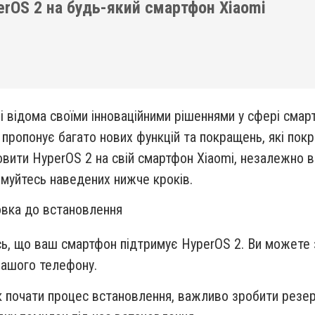
erOS 2 на будь-який смартфон Xiaomi
i відома своїми інноваційними рішеннями у сфері смарт
 пропонує багато нових функцій та покращень, які по
вити HyperOS 2 на свій смартфон Xiaomi, незалежно ві
муйтесь наведених нижче кроків.
овка до встановлення
ь, що ваш смартфон підтримує HyperOS 2. Ви можете з
 вашого телефону.
як почати процес встановлення, важливо зробити резе