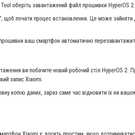
sh Tool оберіть завантажений файл прошивки HyperOS 2.
sh", щоб почати процес встановлення. Це може зайняти 
 прошивки ваш смартфон автоматично перезавантажит
нтаження ви побачите новий робочий стіл HyperOS 2. П
овий запис Xiaomi.
рвну копію даних, зараз саме час відновити їх на ваш
мартфон Xiaomi є досить простим, якщо дотримуватис