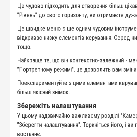
Це чудово підходить для створення більш цікав
"Рівень" до свого горизонту, ви отримаєте дуж
Це швидке меню є ще одним чудовим інструмент
відкриває низку елементів керування. Серед них
тощо.
Найкраще те, що він контекстно-залежний - ме
"Портретному режимі", це дозволить вам зміни
Поекспериментуйте з цими елементами керування
більш якісний знімок.
Збережіть налаштування
У цьому надзвичайно важливому розділі "Камер
"Зберегти налаштування". Торкніться його, і в
востаннє.