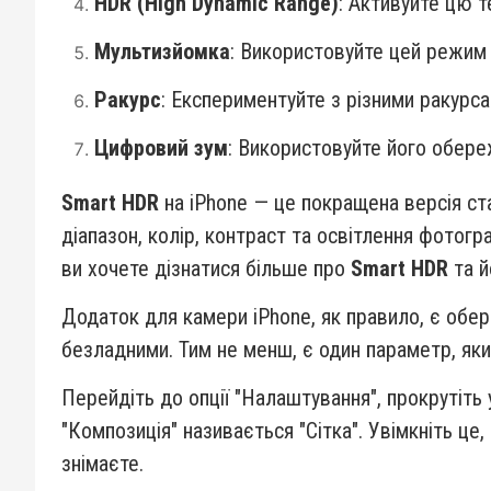
HDR (High Dynamic Range)
: Активуйте цю т
Мультизйомка
: Використовуйте цей режим 
Ракурс
: Експериментуйте з різними ракурса
Цифровий зум
: Використовуйте його обере
Smart HDR
на iPhone — це покращена версія с
діапазон, колір, контраст та освітлення фотог
ви хочете дізнатися більше про
Smart HDR
та й
Додаток для камери iPhone, як правило, є обе
безладними. Тим не менш, є один параметр, як
Перейдіть до опції "Налаштування", прокрутіть у
"Композиція" називається "Сітка". Увімкніть це,
знімаєте.