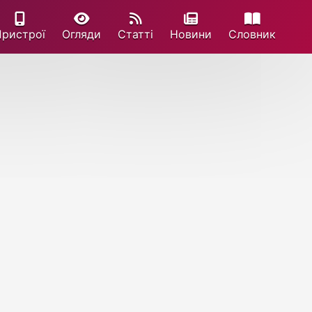
Пристрої
Огляди
Статті
Новини
Cловник