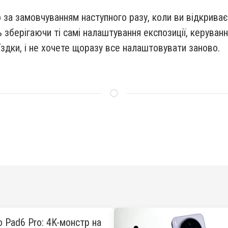
 за замовчуванням наступного разу, коли ви відкрива
ь зберігаючи ті самі налаштування експозиції, керуван
їздки, і не хочете щоразу все налаштовувати заново.
o Pad6 Pro: 4K-монстр на