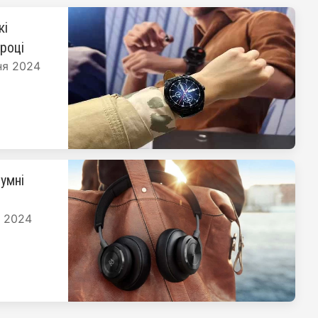
кі
 році
ня 2024
умні
я 2024