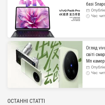
базі Snapd
Опублік
Час чит
Огляд viv
світі сма
Мп каме
Опублік
Час чит
ОСТАННІ СТАТТІ