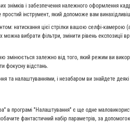
их знімків і забезпечення належного оформлення кадр
е простий інструмент, який допоможе вам винахідливіш
ом: натискання цієї стрілки вашою селфі-камерою (аб
 можна вибрати фільтри, змінити рівень експозиції вр
ню змінюється залежно від того, який режим ви викор
ти фокусну відстань.
 та налаштуваннями, і незабаром ви знайдете деякі з н
а" в програмі "Налаштування" є ще одне маловикорист
и побачите фантастичний набір параметрів, за допомог