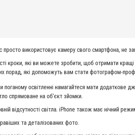
ас просто використовує камеру свого смартфона, не 
сті кроки, які ви можете зробити, щоб отримати кращі 
их порад, які допоможуть вам стати фотографом-проф
ри поганому освітленні намагайтеся мати додаткове дж
ітло спрямоване на об’єкт зйомки.
вній відсутності світла. iPhone також має нічний реж
кравіших та деталізованих фото.