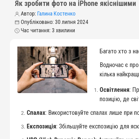
Як зробити фото на iPhone якіснішими
Автор:
Галина Костенко
Опубліковано: 30 липня 2024
Час читання: 3 хвилини
Багато хто з н
Водночас є про
кілька найкращ
Освітлення
: П
позицію, де св
Спалах
: Використовуйте спалах лише при по
Експозиція
: Збільшуйте експозицію для яс