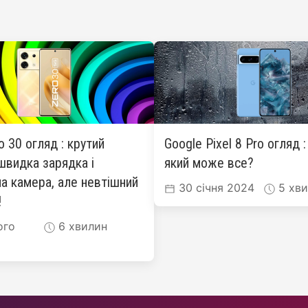
ro 30 огляд : крутий
Google Pixel 8 Pro огляд 
швидка зарядка і
який може все?
а камера, але невтішний
30 січня 2024
5 хви
!
ого
6 хвилин