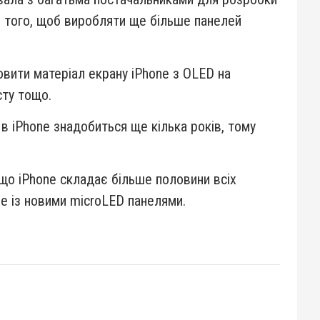
я того, щоб виробляти ще більше панелей
овити матеріал екрану iPhone з OLED на
сту тощо.
 в iPhone знадобиться ще кілька років, тому
 що iPhone складає більше половини всіх
ne із новими microLED панелями.