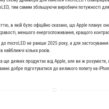
oLED, тим самим збільшуючи виробничі потужності дл
ю, в якій було офіційно сказано, що Apple планує он
кравості, меншого енергоспоживання, кращого контра
 до microLED не раніше 2025 року, а для застосування
 найближчі кілька років.
та ще деяких продуктах від Apple, але ви ж розумієте,
овинні добре підготуватися до великого попиту на iPho