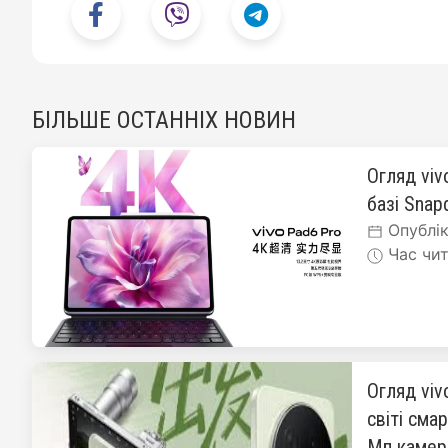
БІЛЬШЕ ОСТАННІХ НОВИН
Огляд viv
базі Snapd
Опублік
Час чит
Огляд viv
світі сма
Мп каме