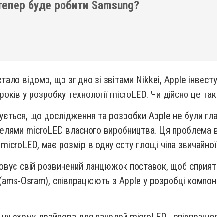
тепер буде робити Samsung?
стало відомо, що згідно зі звітами Nikkei, Apple інв
років у розробку технології microLED. Чи дійсно це та
шується, що дослідження та розробки Apple не були гл
елями microLED власного виробництва. Ця проблема ви
icroLED, має розмір в одну соту площі чіпа звичайної 
овує свій розвинений ланцюжок поставок, щоб сприяти
 (ams-Osram), співпрацюють з Apple у розробці компон
льну схему драйвера для панелей microLED і співпрац