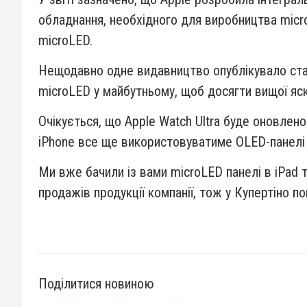
обладнання, необхідного для виробництва micr
microLED.
Нещодавно одне видавництво опублікувало статт
microLED у майбутньому, щоб досягти вищої яс
Очікується, що Apple Watch Ultra буде оновлено
iPhone все ще використовуватиме OLED-панелі в
Ми вже бачили із вами microLED панелі в iPad 
продажів продукції компанії, тож у Купертіно п
Поділитися новиною