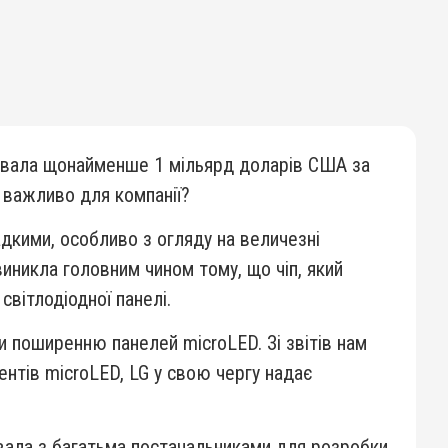
естувала щонайменше 1 мільярд доларів США за
к важливо для компанії?
адкими, особливо з огляду на величезні
никла головним чином тому, що чіп, який
світлодіодної панелі.
 поширенню панелей microLED. Зі звітів нам
ентів microLED, LG у свою чергу надає
ювала з багатьма постачальниками для розробки