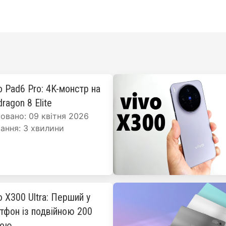
o Pad6 Pro: 4K-монстр на
ragon 8 Elite
овано: 09 квітня 2026
ання: 3 хвилини
o X300 Ultra: Перший у
ртфон із подвійною 200
рою