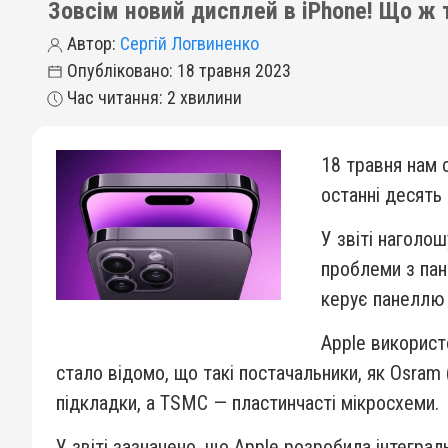
Зовсім новий дисплей в iPhone! Що ж 
Автор:
Сергій Логвиненко
Опубліковано: 18 травня 2023
Час читання: 2 хвилини
18 травня нам 
останні десять 
У звіті наголо
проблеми з пан
керує панеллю m
Apple використ
стало відомо, що такі постачальники, як Osram
підкладки, а TSMC — пластинчасті мікросхеми.
У звіті зазначено, що Apple розробила інтегра