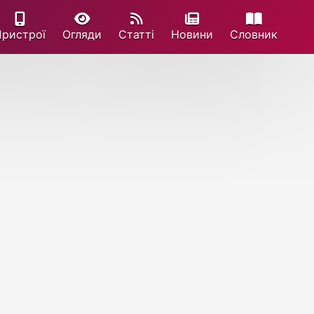
Пристрої
Огляди
Статті
Новини
Cловник