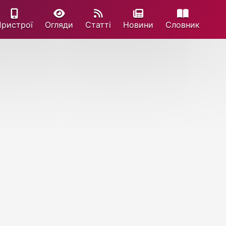
Пристрої
Огляди
Статті
Новини
Cловник