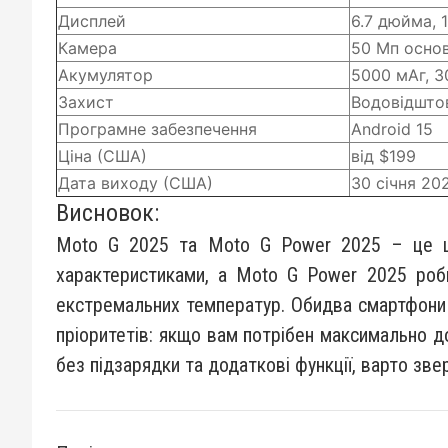
Дисплей
6.7 дюйма, 1
Камера
50 Мп основ
Акумулятор
5000 мАг, 3
Захист
Водовідшто
Програмне забезпечення
Android 15
Ціна (США)
від $199
Дата виходу (США)
30 січня 20
Висновок:
Moto G 2025 та Moto G Power 2025 – це ці
характеристиками, а Moto G Power 2025 роби
екстремальних температур. Обидва смартфони
пріоритетів: якщо вам потрібен максимально 
без підзарядки та додаткові функції, варто зве