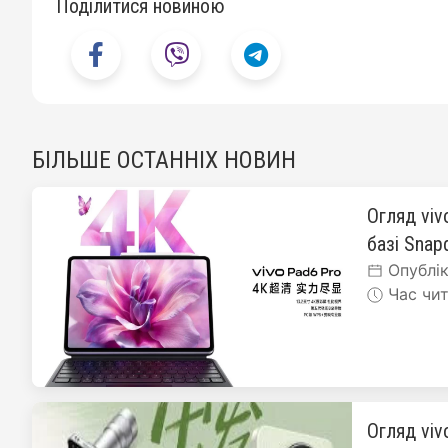
Поділитися новиною
БІЛЬШЕ ОСТАННІХ НОВИН
Огляд viv
базі Snapd
Опублік
Час чит
Огляд viv