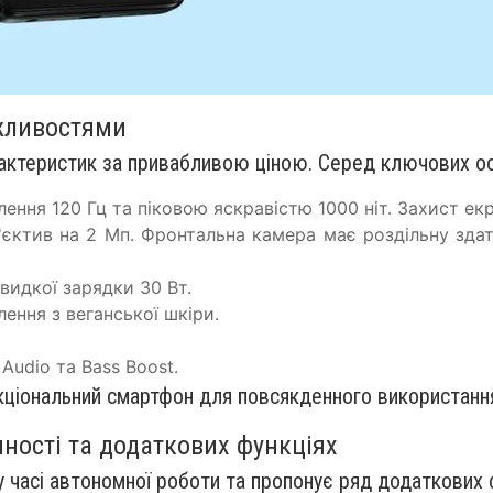
ожливостями
рактеристик за привабливою ціною. Серед ключових о
ння 120 Гц та піковою яскравістю 1000 ніт. Захист екра
єктив на 2 Мп. Фронтальна камера має роздільну здат
видкої зарядки 30 Вт.
ення з веганської шкіри.
Audio та Bass Boost.
нкціональний смартфон для повсякденного використанн
мності та додаткових функціях
 часі автономної роботи та пропонує ряд додаткових 