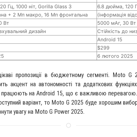
20 Гц, 1000 ніт, Gorilla Glass 3
6.8 дюйма, 120 Гц
на + 2 Мп макро, 16 Мп фронтальна
(інформація від
0 Вт
5000 мАг, 30 Вт
вхувальний дизайн
Стійкість до ни
Android 15
$299
25
6 лютого 2025
каві пропозиції в бюджетному сегменті. Moto G 
ть акцент на автономності та додаткових функціях
 працюють на Android 15, що є важливою перевагою.
доступний варіант, то Moto G 2025 буде хорошим вибо
рнути увагу на Moto G Power 2025.