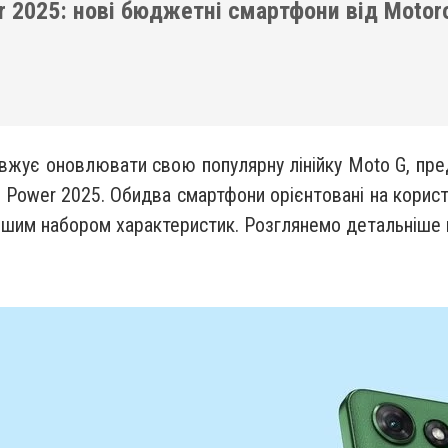
r 2025: нові бюджетні смартфони від Motor
вжує оновлювати свою популярну лінійку Moto G, пред
 Power 2025. Обидва смартфони орієнтовані на користу
ошим набором характеристик. Розглянемо детальніше 