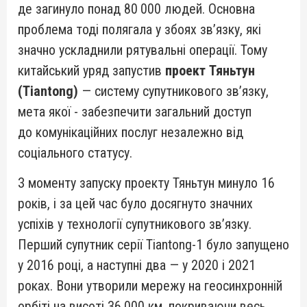
де загинуло понад 80 000 людей. Основна
проблема тоді полягала у збоях зв’язку, які
значно ускладнили рятувальні операції. Тому
китайський уряд запустив
проект Тяньтун
(Tiantong)
— систему супутникового зв’язку,
мета якої - забезпечити загальний доступ
до комунікаційних послуг незалежно від
соціального статусу.
З моменту запуску проекту Тяньтун минуло 16
років, і за цей час було досягнуто значних
успіхів у технології супутникового зв’язку.
Перший супутник серії Tiantong-1 було запущено
у 2016 році, а наступні два — у 2020 і 2021
роках. Вони утворили мережу на геосинхронній
орбіті на висоті 36 000 км, покриваючи весь